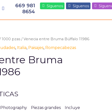
669 981
Síguenos
Síguenos
Síguen
8654
/
1000 pzas
/ Venecia entre Bruma Búffalo 11986
iudades
,
Italia
,
Paisajes
,
Rompecabezas
 entre Bruma
11986
TICAS
ie Photography Piezas grandes Incluye