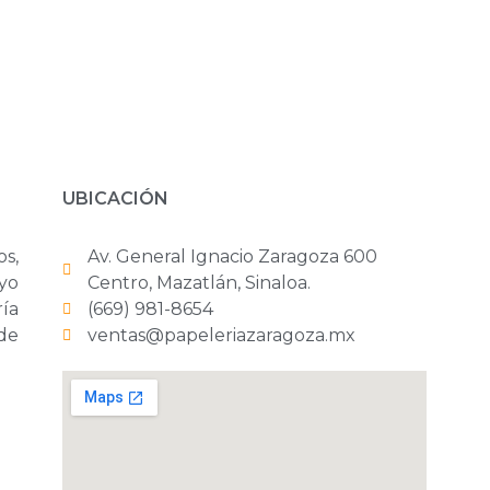
UBICACIÓN
os,
Av. General Ignacio Zaragoza 600
yo
Centro, Mazatlán, Sinaloa.
ría
(669) 981-8654
 de
ventas@papeleriazaragoza.mx