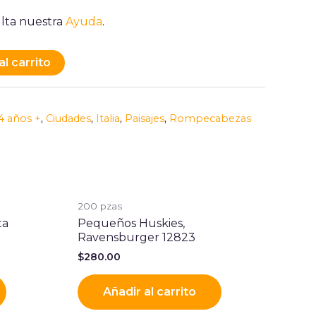
lta nuestra
Ayuda
.
al carrito
4 años +
,
Ciudades
,
Italia
,
Paisajes
,
Rompecabezas
200 pzas
ta
Pequeños Huskies,
Ravensburger 12823
$
280.00
Añadir al carrito