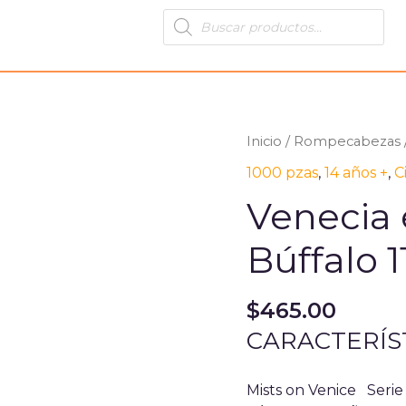
Products
search
Venecia
Inicio
/
Rompecabezas
entre
1000 pzas
,
14 años +
,
C
Bruma
Venecia
Búffalo
11986
Búffalo 
cantidad
$
465.00
CARACTERÍS
Mists on Venice Ser