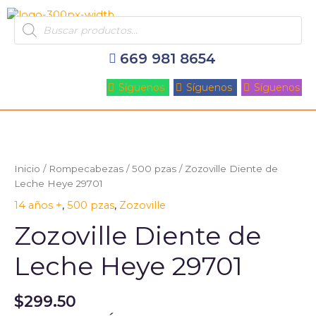
Ir
Products
al
search
contenido
669 981 8654
Síguenos
Síguenos
Síguenos
Inicio
/
Rompecabezas
/
500 pzas
/ Zozoville Diente de
Leche Heye 29701
14 años +
,
500 pzas
,
Zozoville
Zozoville Diente de
Leche Heye 29701
$
299.50