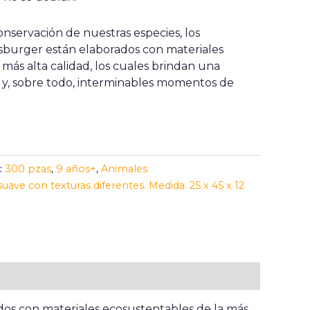
nservación de nuestras especies, los
urger están elaborados con materiales
más alta calidad, los cuales brindan una
 y, sobre todo, interminables momentos de
:
300 pzas
,
9 años+
,
Animales
uave con texturas diferentes. Medida: 25 x 45 x 12
os con materiales ecosustentables de la más