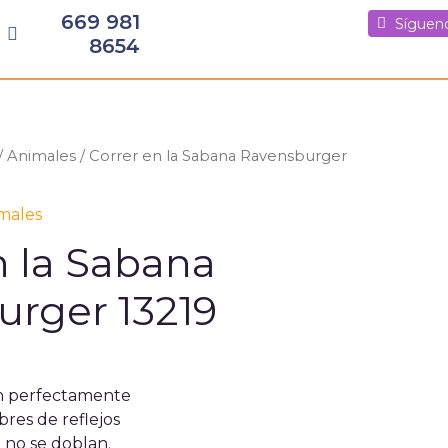
669 981
Síguenos
Síguenos
Síguen
8654
/
Animales
/ Correr en la Sabana Ravensburger
males
n la Sabana
rger 13219
n perfectamente
bres de reflejos
 no se doblan.