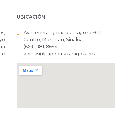
UBICACIÓN
os,
Av. General Ignacio Zaragoza 600
yo
Centro, Mazatlán, Sinaloa.
ría
(669) 981-8654
 de
ventas@papeleriazaragoza.mx