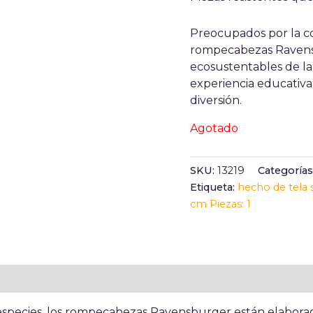
Preocupados por la co
rompecabezas Ravensb
ecosustentables de la 
experiencia educativa
diversión.
Agotado
SKU:
13219
Categorías
Etiqueta:
hecho de tela s
cm Piezas: 1
especies, los rompecabezas Ravensburger están elaborad