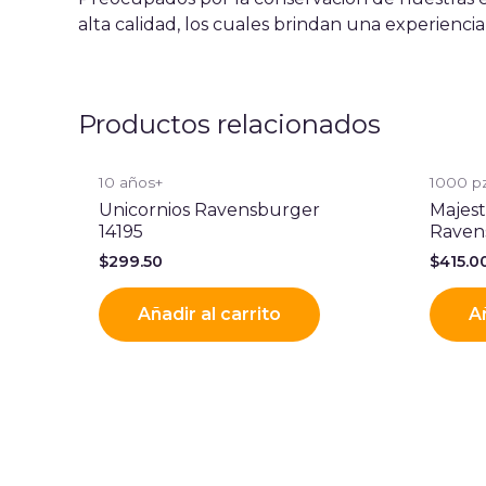
alta calidad, los cuales brindan una experienci
Productos relacionados
10 años+
1000 p
Unicornios Ravensburger
Majes
14195
Raven
$
299.50
$
415.0
Añadir al carrito
Añ