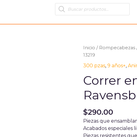
Products
search
Inicio
/
Rompecabezas
13219
300 pzas
,
9 años+
,
Ani
Correr e
Ravensbu
$
290.00
Piezas que ensambla
Acabados especiales li
Piezas resistentes que