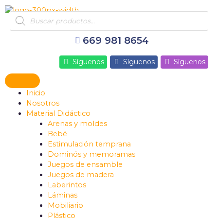
Ir
Products
al
search
contenido
669 981 8654
Síguenos
Síguenos
Síguenos
Inicio
Nosotros
Material Didáctico
Arenas y moldes
Bebé
Estimulación temprana
Dominós y memoramas
Juegos de ensamble
Juegos de madera
Laberintos
Láminas
Mobiliario
Plástico